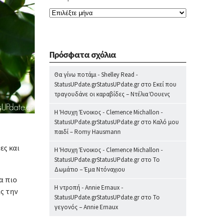
Πρόσφατα σχόλια
Θα γίνω ποτάμι - Shelley Read -
StatusUPdate.grStatusUPdate.gr
στο
Εκεί που
τραγουδάνε οι καραβίδες – Ντέλια Όουενς
Η Ήσυχη Ένοικος - Clemence Michallon -
StatusUPdate.grStatusUPdate.gr
στο
Καλό μου
παιδί – Romy Hausmann
ες και
Η Ήσυχη Ένοικος - Clemence Michallon -
StatusUPdate.grStatusUPdate.gr
στο
Το
Δωμάτιο – Έμα Ντόναχιου
α πιο
Η ντροπή - Annie Ernaux -
ς την
StatusUPdate.grStatusUPdate.gr
στο
Το
γεγονός – Annie Ernaux