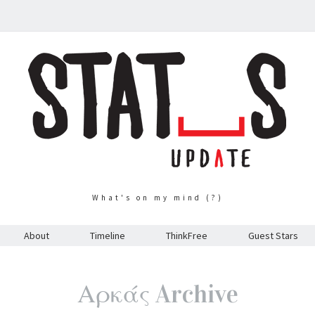
What's on my mind (?)
About
Timeline
ThinkFree
Guest Stars
Αρκάς Archive