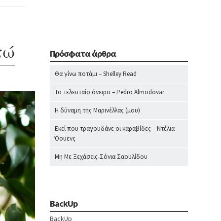
τώ
Πρόσφατα άρθρα
Θα γίνω ποτάμι – Shelley Read
Το τελευταίο όνειρο – Pedro Almodovar
Η δύναμη της Μαρινέλλας (μου)
Εκεί που τραγουδάνε οι καραβίδες – Ντέλια
Όουενς
Μη Με Ξεχάσεις-Σόνια Σαουλίδου
BackUp
BackUp