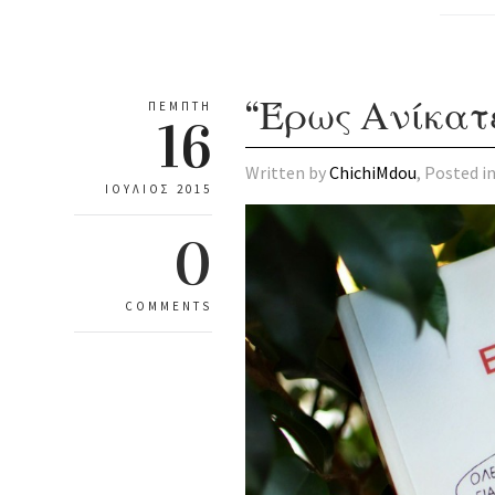
“Έρως Ανίκατ
ΠΈΜΠΤΗ
16
Written by
ChichiMdou
, Posted i
ΙΟΎΛΙΟΣ 2015
0
COMMENTS