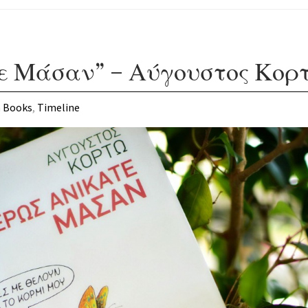
ε Μάσαν” – Αύγουστος Κορ
n
Books
,
Timeline