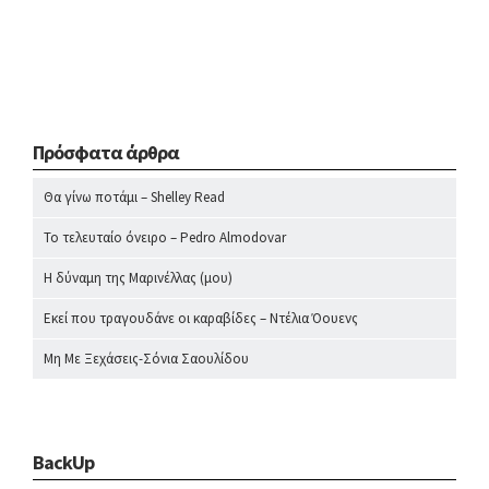
Πρόσφατα άρθρα
Θα γίνω ποτάμι – Shelley Read
Το τελευταίο όνειρο – Pedro Almodovar
Η δύναμη της Μαρινέλλας (μου)
Εκεί που τραγουδάνε οι καραβίδες – Ντέλια Όουενς
Μη Με Ξεχάσεις-Σόνια Σαουλίδου
BackUp