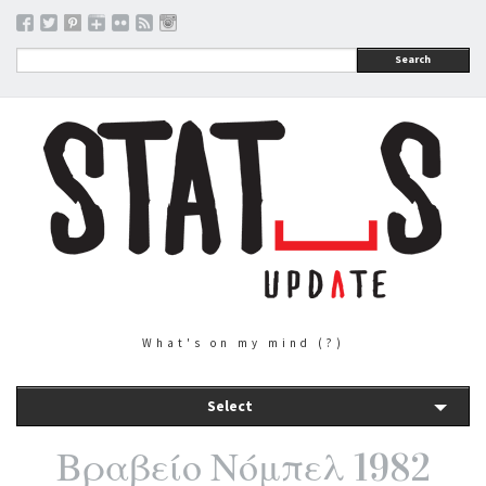
Search
What's on my mind (?)
Select
Βραβείο Νόμπελ 1982