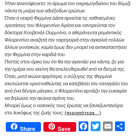
Ήταν αναπόφευκτο: το άρωμα του πικραμύγδαλου του θύμιζε
πάντα τη μοίρα των αδιέξοδων ερώτων.
Όταν η νεαρή Φερμίνα Δάσα αρνείται τις παθιασμένες
προτάσεις του Φλορεντίνο Αρίσα και παντρεύεται τον
δόκτορα Χουβενάλ Ουρμπίνο, ο αθεράπευτα ρομαντικός
Φλορεντίνο αναζητά την παρηγοριά στην αγκαλιά πολλών
άλλων γυναικών, καμία όμως δεν μπορεί να αντικαταστήσει
την Φερμίνα στην καρδιά του.
Πιστός στον όρκο του ότι θα την αγαπάει για πάντα, ζει για
την ημέρα που εκείνη θα απελευθερωθεί από τα δεσμά της.
Όταν, μισό αιώνα αργότερα, ο σύζυγος της Φερμίνα
σκοτώνεται προσπαθώντας να κατεβάσει τον παπαγάλο του
από ένα δέντρο μάνγκο, ο Φλορεντίνο αρπάζει την ευκαιρία
να δηλώσει την αιώνια αγάπη του.
Μπορεί όμως ο νεανικός τους έρωτας να ξαναζωντανέψει
στο λυκόφως της ζωής τους;
(περισσότερα…)
Facebook
Twitter
Email
Μο
Share
Save