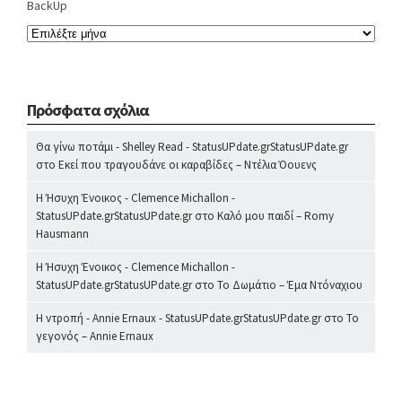
BackUp
Πρόσφατα σχόλια
Θα γίνω ποτάμι - Shelley Read - StatusUPdate.grStatusUPdate.gr
στο
Εκεί που τραγουδάνε οι καραβίδες – Ντέλια Όουενς
Η Ήσυχη Ένοικος - Clemence Michallon -
StatusUPdate.grStatusUPdate.gr
στο
Καλό μου παιδί – Romy
Hausmann
Η Ήσυχη Ένοικος - Clemence Michallon -
StatusUPdate.grStatusUPdate.gr
στο
Το Δωμάτιο – Έμα Ντόναχιου
Η ντροπή - Annie Ernaux - StatusUPdate.grStatusUPdate.gr
στο
Το
γεγονός – Annie Ernaux