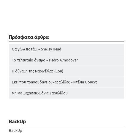
Πρόσφατα άρθρα
Θα γίνω ποτάμι – Shelley Read
Το τελευταίο όνειρο – Pedro Almodovar
Η δύναμη της Μαρινέλλας (μου)
Εκεί που τραγουδάνε οι καραβίδες – Ντέλια Όουενς
Μη Με Ξεχάσεις-Σόνια Σαουλίδου
BackUp
BackUp