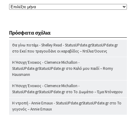
Πρόσφατα σχόλια
Θα γίνω ποτάμι - Shelley Read - StatusUPdate.grStatusUPdate.gr
στο
Εκεί που τραγουδάνε οι καραβίδες – Ντέλια Όουενς
Η Ήσυχη Ένοικος - Clemence Michallon -
StatusUPdate.grStatusUPdate.gr
στο
Καλό μου παιδί – Romy
Hausmann
Η Ήσυχη Ένοικος - Clemence Michallon -
StatusUPdate.grStatusUPdate.gr
στο
Το Δωμάτιο – Έμα Ντόναχιου
Η ντροπή - Annie Ernaux - StatusUPdate.grStatusUPdate.gr
στο
Το
γεγονός – Annie Ernaux