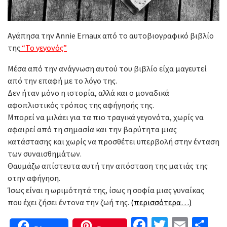
Αγάπησα την Annie Ernaux από το αυτοβιογραφικό βιβλίο
της
“Το γεγονός”
Μέσα από την ανάγνωση αυτού του βιβλίο είχα μαγευτεί
από την επαφή με το λόγο της.
Δεν ήταν μόνο η ιστορία, αλλά και ο μοναδικά
αφοπλιστικός τρόπος της αφήγησής της.
Μπορεί να μιλάει για τα πιο τραγικά γεγονότα, χωρίς να
αφαιρεί από τη σημασία και την βαρύτητα μιας
κατάστασης και χωρίς να προσθέτει υπερβολή στην ένταση
των συναισθημάτων.
Θαυμάζω απίστευτα αυτή την απόσταση της ματιάς της
στην αφήγηση.
Ίσως είναι η ωριμότητά της, ίσως η σοφία μιας γυναίκας
που έχει ζήσει έντονα την ζωή της.
(περισσότερα…)
Facebook
Twitter
Email
Μο