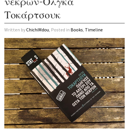
νεκρών-Όλγκα
Τοκάρτσουκ
Written by
ChichiMdou
, Posted in
Books
,
Timeline