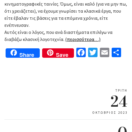
κινηματογραφικές ταινίες. Όμως, είναι καλό (για να μην πω,
ότι χρειάζεται), να έχουμε γνωρίσει τα κλασικά έργα, που
είτε έβαλαν τις βάσεις για τα επόμενα χρόνια, είτε
ενέπνευσαν.
Αυτός είναι ο λόγος, που ανά διαστήματα επιλέγω να
διαβάζω κλασική λογοτεχνία.
(περισσότερα…)
Facebook
Twitter
Email
Μο
Share
Save
ΤΡΊΤΗ
24
ΟΚΤΏΒΡΙΟΣ 2023