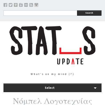
Search
What's on my mind (?)
Select
Νόμπελ Λογοτεχνίας