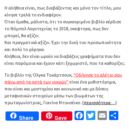
Η αλήθεια είναι, πως διαβάζοντας και μόνο τον τίτλο, μου
κίνησε τρελά το ενδιαφέρον.
Όταν έμαθα, μάλιστα, ότι το συγκεκριμένο βιβλίο κέρδισε
το Νόμπελ Λογοτεχνίας το 2018, σκεφτηκα, πως δεν
μπορεί, θα αξίζει.
Και πραγματικά αξίζει. Έχει την δική του προσωπικότητα
και πολύ το χάρηκα.
Αλήθεια, δεν είναι ωραίο να διαβάζεις γραφήματα που δεν
είναι παρόμοια και έχουν κάτι ξεχωριστό, που τα καθορίζει;
Το βιβλίο της Όλγκα Τοκάρτσουκ,
“Οδήγησε το αλέτρι σου
πάνω από τα οστά των νεκρών”
είναι ένα μυθιστόρημα,
που είναι και μυστηρίου και κοινωνικό και με δόσεις
μεταφυσικών στοιχείων μέσω των βιωμάτων της
πρωταγωνίστριας, Γιανίνα Ντουσέικο.
(περισσότερα…)
Facebook
Twitter
Email
Μο
Share
Save