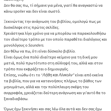
Δεν θα σας πω, τί σήμανε για μένα, γιατί θα αναγκαστώ να
κάνω spoiler και δεν είναι σωστό.
Ξεκινώντας την ανάγνωση του βιβλίου, ομολογώ πως με
δυσκόλεψε στις πρώτες σελίδες.
Χρειάστηκα λίγο χρόνο για να μπορέσω να παρακολουθήσω
τον ιδιαίτερο τρόπο με τον οποίο παραθέτει διαλόγους και
μονολόγους ο
Saunders
.
Δεν θέλω να πω, ότι είναι δύσκολο βιβλίο.
Είναι όμως ένα πολύ ιδιαίτερο κείμενο για τη δική μου
ματιά, πολύ πρωτότυπο στη σύλληψή του, αλλά και στον
τρόπο που εκφράζεται ο δημιουργός.
Επίσης, νιώθω ότι το
“Λήθη και Λίνκολν”
είναι από εκείνα
τα βιβλία, που για να κατανοήσεις πλήρως το βάθος των
μηνυμάτων, αλλά και την πολύπλευρη σκέψη του
συγγραφέα, χρειάζεται δεύτερη ανάγνωση και γι’αυτό θα το
ξαναδιαβάσω.
Όμως έχω ξεκινήσει και σας λέω όλα αυτά και δεν σας έχω