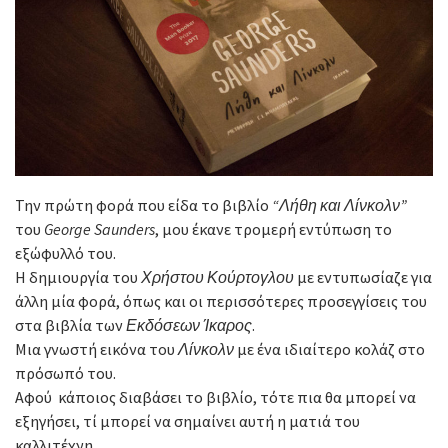
Την πρώτη φορά που είδα το βιβλίο
“Λήθη και Λίνκολν”
του
George Saunders
, μου έκανε τρομερή εντύπωση το
εξώφυλλό του.
Η δημιουργία του
Χρήστου Κούρτογλου
με εντυπωσίαζε για
άλλη μία φορά, όπως και οι περισσότερες προσεγγίσεις του
στα βιβλία των
Εκδόσεων Ίκαρος
.
Μια γνωστή εικόνα του
Λίνκολν
με ένα ιδιαίτερο κολάζ στο
πρόσωπό του.
Αφού κάποιος διαβάσει το βιβλίο, τότε πια θα μπορεί να
εξηγήσει, τί μπορεί να σημαίνει αυτή η ματιά του
καλλιτέχνη.