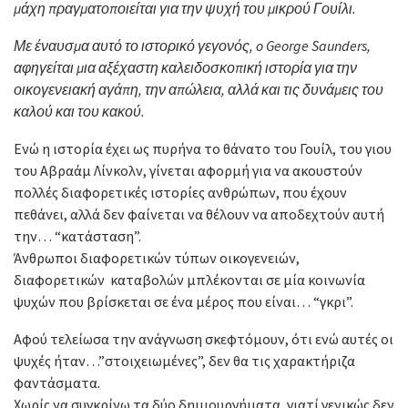
μάχη πραγματοποιείται για την ψυχή του μικρού Γουίλι.
Με έναυσμα αυτό το ιστορικό γεγονός, o George Saunders,
αφηγείται μια αξέχαστη καλειδοσκοπική ιστορία για την
οικογενειακή αγάπη, την απώλεια, αλλά και τις δυνάμεις του
καλού και του κακού.
Ενώ η ιστορία έχει ως πυρήνα το θάνατο του Γουίλ, του γιου
του Αβραάμ Λίνκολν, γίνεται αφορμή για να ακουστούν
πολλές διαφορετικές ιστορίες ανθρώπων, που έχουν
πεθάνει, αλλά δεν φαίνεται να θέλουν να αποδεχτούν αυτή
την… “κατάσταση”.
Άνθρωποι διαφορετικών τύπων οικογενειών,
διαφορετικών καταβολών μπλέκονται σε μία κοινωνία
ψυχών που βρίσκεται σε ένα μέρος που είναι… “γκρι”.
Αφού τελείωσα την ανάγνωση σκεφτόμουν, ότι ενώ αυτές οι
ψυχές ήταν…”στοιχειωμένες”, δεν θα τις χαρακτήριζα
φαντάσματα.
Χωρίς να συγκρίνω τα δύο δημιουργήματα, γιατί γενικώς δεν