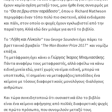
έχουν καμία σχέση μεταξύ τους, μου ήρθε ένας συνειρμός με
το
“Θα σε βρω στον παράδεισο”
, όπου ο Richard Matheson
περιγράφει έναν τόπο πολύ πιο σκοτεινό, αλλά ενδιάμεσο
και πάλι, στον οποίο οι ψυχές έχουν εγκλωβιστεί από την
παραίτηση. Αλλά εδώ δεν μιλάμε για αυτό το βιβλίο.
Το
“Λήθη και Λίνκολν”
του
George Saunders
έχει πάρει το
βρεττανικό βραβείο
“The Man Booker Prize 2017”
και νομίζω
επάξια.
Τη μετάφραση έχει κάνει ο
Γιώργος Ίκαρος Μπαμπασάκης
.
Πάντα αναφέρω τους μεταφραστές, αλλά οφείλω να κάνω
ειδική μνεία εδώ, γιατί χωρίς να είμαι ειδική, μπορώ να
υποπτευθώ, τί σημαίνει να μεταφράζεις/αποδίδεις ένα
κείμενο με τόσους διαφορετικούς μονολόγους-διαλόγους
ανθρώπων.
Και τώρα συνειδητοποιώ ότι ουσιαστικά όλο το βιβλίο
είναι ένα κείμενο αφήγησης από πολλές διαφορετικές ψυχές
σε πρώτο πρόσωπο, που συνομιλούν μεταξύ τους.