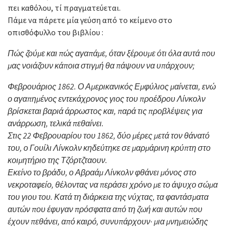
πει καθόλου, τί πραγματεύεται.
Πάμε να πάρετε μία γεύση από το κείμενο στο
οπισθόφυλλο του βιβλίου :
Πώς ζούμε και πώς αγαπάμε, όταν ξέρουμε ότι όλα αυτά που
μας νοιάζουν κάποια στιγμή θα πάψουν να υπάρχουν;
Φεβρουάριος 1862. Ο Αμερικανικός Εμφύλιος μαίνεται, ενώ
ο αγαπημένος εντεκάχρονος γιος του προέδρου Λίνκολν
βρίσκεται βαριά άρρωστος και, παρά τις προβλέψεις για
ανάρρωση, τελικά πεθαίνει.
Στις 22 Φεβρουαρίου του 1862, δύο μέρες μετά τον θάνατό
του, ο Γουίλι Λίνκολν κηδεύτηκε σε μαρμάρινη κρύπτη στο
κοιμητήριο της Τζόρτζταουν.
Εκείνο το βράδυ, ο Αβραάμ Λίνκολν φθάνει μόνος στο
νεκροταφείο, θέλοντας να περάσει χρόνο με το άψυχο σώμα
του γιου του. Κατά τη διάρκεια της νύχτας, τα φαντάσματα
αυτών που έφυγαν πρόσφατα από τη ζωή και αυτών που
έχουν πεθάνει, από καιρό, συνυπάρχουν· μια μνημειώδης