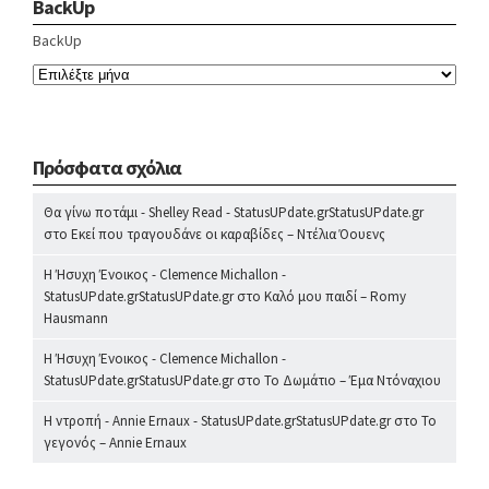
BackUp
BackUp
Πρόσφατα σχόλια
Θα γίνω ποτάμι - Shelley Read - StatusUPdate.grStatusUPdate.gr
στο
Εκεί που τραγουδάνε οι καραβίδες – Ντέλια Όουενς
Η Ήσυχη Ένοικος - Clemence Michallon -
StatusUPdate.grStatusUPdate.gr
στο
Καλό μου παιδί – Romy
Hausmann
Η Ήσυχη Ένοικος - Clemence Michallon -
StatusUPdate.grStatusUPdate.gr
στο
Το Δωμάτιο – Έμα Ντόναχιου
Η ντροπή - Annie Ernaux - StatusUPdate.grStatusUPdate.gr
στο
Το
γεγονός – Annie Ernaux