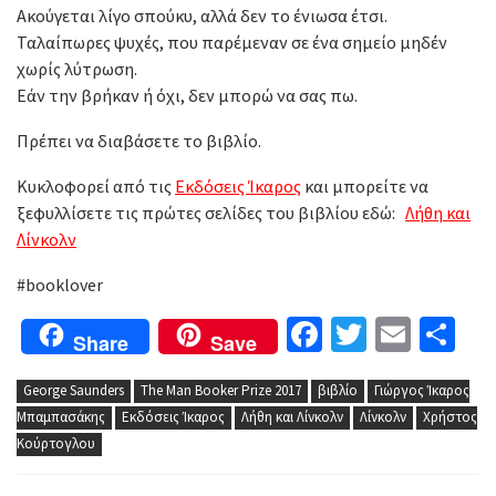
Ακούγεται λίγο σπούκυ, αλλά δεν το ένιωσα έτσι.
Ταλαίπωρες ψυχές, που παρέμεναν σε ένα σημείο μηδέν
χωρίς λύτρωση.
Εάν την βρήκαν ή όχι, δεν μπορώ να σας πω.
Πρέπει να διαβάσετε το βιβλίο.
Κυκλοφορεί από τις
Εκδόσεις Ίκαρος
και μπορείτε να
ξεφυλλίσετε τις πρώτες σελίδες του βιβλίου εδώ:
Λήθη και
Λίνκολν
#booklover
Facebook
Twitter
Email
Μο
Share
Save
George Saunders
The Man Booker Prize 2017
βιβλίο
Γιώργος Ίκαρος
Μπαμπασάκης
Εκδόσεις Ίκαρος
Λήθη και Λίνκολν
Λίνκολν
Χρήστος
Κούρτογλου