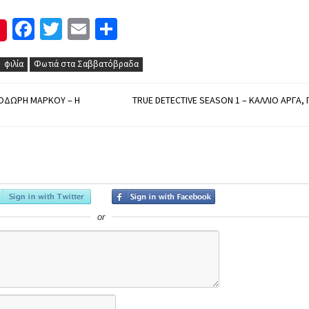
Facebook
Twitter
Email
Μοιραστείτε
φιλία
Φωτιά στα Σαββατόβραδα
ΟΔΩΡΉ ΜΆΡΚΟΥ – Η
TRUE DETECTIVE SEASON 1 – ΚΆΛΛΙΟ ΑΡΓΆ,
or