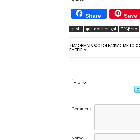
Share
Save
quote
quote of the night
Σάββατο
«
ΜΑΘΉΜΑΤΑ ΦΩΤΟΓΡΑΦΊΑΣ ΜΕ ΤΟ Θ
ΕΜΠΕΙΡΊΑ
Profile
Comment
Name