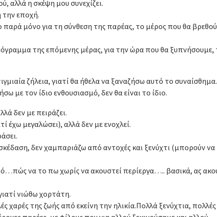
, αλλά η σκέψη μου συνεχίζει.
 την εποχή.
ο παρά μόνο για τη σύνθεση της παρέας, το μέρος που θα βρεθού
ρόγραμμα της επόμενης μέρας, για την ώρα που θα ξυπνήσουμε, 
ιγμιαία ζήλεια, γιατί θα ήθελα να ξαναζήσω αυτό το συναίσθημα
σω με τον ίδιο ενθουσιασμό, δεν θα είναι το ίδιο.
λλά δεν με πειράζει.
τί έχω μεγαλώσει), αλλά δεν με ενοχλεί.
ράσει.
κέδαση, δεν χαμπαριάζω από αντοχές και ξενύχτι (μπορούν να
πώς να το πω χωρίς να ακουστεί περίεργα….. βασικά, ας ακο
 γιατί νιώθω χορτάτη.
ές χαρές της ζωής από εκείνη την ηλικία.Πολλά ξενύχτια, πολλές
ροχες παρέες, με φίλους που για αλλού ξεκινούσαμε και αλλού