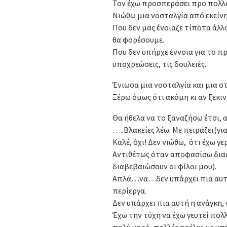
Τον έχω προσπεράσει προ πολλού
Νιώθω μια νοσταλγία από εκείνη
Που δεν μας ένοιαζε τίποτα άλλ
θα φορέσουμε.
Που δεν υπήρχε έννοια για το π
υποχρεώσεις, τις δουλειές.
Ένιωσα μια νοσταλγία και μια στ
Ξέρω όμως ότι ακόμη κι αν ξεκινή
Θα ήθελα να το ξαναζήσω έτσι, α
…..Βλακείες λέω. Με πειράζει(για
Καλέ, όχι! Δεν νιώθω, ότι έχω γε
Αντιθέτως όταν αποφασίσω διασ
διαβεβαιώσουν οι φίλοι μου).
Απλά…να…δεν υπάρχει πια αυτό…
περίεργα.
Δεν υπάρχει πια αυτή η ανάγκη,
Έχω την τύχη να έχω γευτεί πολλ
πολύ χορό, πολλές τρέλες με υπέ