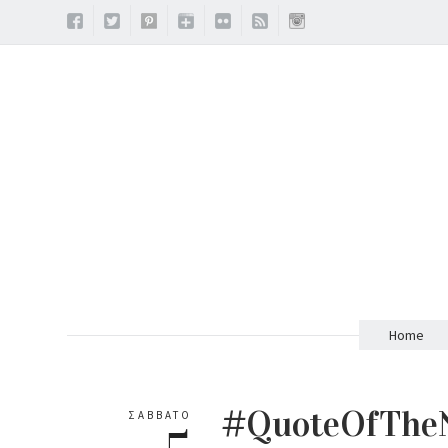
Home
#QuoteOfTheN
ΣΆΒΒΑΤΟ