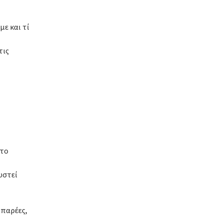
με και τί
τις
.
 το
υστεί
 παρέες,