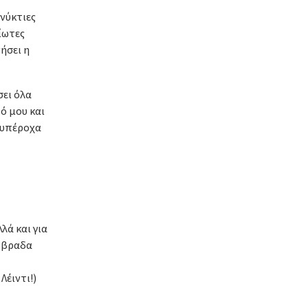
νύκτιες
ίωτες
ήσει η
σει όλα
ό μου και
ι υπέροχα
λά και για
τόβραδα
Λέιντι!)