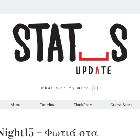
What's on my mind (?)
About
Timeline
ThinkFree
Guest Stars
ight15 – Φωτιά στα