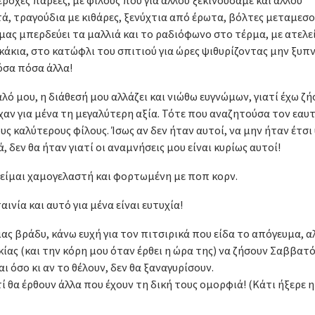
ά, τραγούδια με κιθάρες, ξενύχτια από έρωτα, βόλτες μεταμεσο
μας μπερδεύει τα μαλλιά και το ραδιόφωνο στο τέρμα, με ατελε
κάκια, στο κατώφλι του σπιτιού για ώρες ψιθυρίζοντας μην ξυπν
όσα πόσα άλλα!
ό μου, η διάθεσή μου αλλάζει και νιώθω ευγνώμων, γιατί έχω ζή
ίχαν για μένα τη μεγαλύτερη αξία. Τότε που αναζητούσα τον εαυτ
ους καλύτερους φίλους. Ίσως αν δεν ήταν αυτοί, να μην ήταν έτσ
, δεν θα ήταν γιατί οι αναμνήσεις μου είναι κυρίως αυτοί!
 είμαι χαμογελαστή και φορτωμένη με ποπ κορν.
ινία και αυτό για μένα είναι ευτυχία!
μας βράδυ, κάνω ευχή για τον πιτσιρικά που είδα το απόγευμα, αλ
ικίας (και την κόρη μου όταν έρθει η ώρα της) να ζήσουν Σαββα
ι όσο κι αν το θέλουν, δεν θα ξαναγυρίσουν.
ί θα έρθουν άλλα που έχουν τη δική τους ομορφιά! (Κάτι ήξερε η 