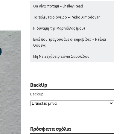
Θα γίνω ποτάμι – Shelley Read
Το τελευταίο όνειρο – Pedro Almodovar
Η δύναμη της Μαρινέλλας (μου)
Εκεί που τραγουδάνε οι καραβίδες – Ντέλια
Όουενς
Μη Με Ξεχάσεις-Σόνια Σαουλίδου
BackUp
BackUp
Πρόσφατα σχόλια