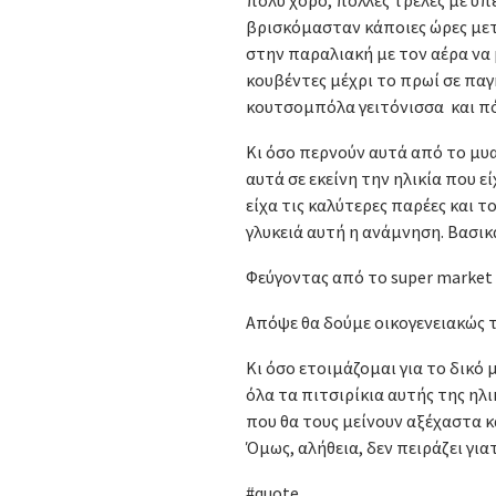
βρισκόμασταν κάποιες ώρες μετ
στην παραλιακή με τον αέρα να 
κουβέντες μέχρι το πρωί σε παγ
κουτσομπόλα γειτόνισσα και π
Κι όσο περνούν αυτά από το μυαλ
αυτά σε εκείνη την ηλικία που ε
είχα τις καλύτερες παρέες και τ
γλυκειά αυτή η ανάμνηση. Βασικά
Φεύγοντας από το super market
Απόψε θα δούμε οικογενειακώς τα
Κι όσο ετοιμάζομαι για το δικό 
όλα τα πιτσιρίκια αυτής της ηλ
που θα τους μείνουν αξέχαστα κα
Όμως, αλήθεια, δεν πειράζει γιατ
#quote