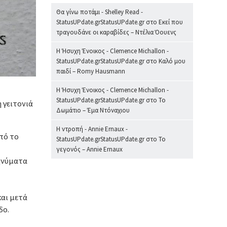
Θα γίνω ποτάμι - Shelley Read -
StatusUPdate.grStatusUPdate.gr
στο
Εκεί που
τραγουδάνε οι καραβίδες – Ντέλια Όουενς
Η Ήσυχη Ένοικος - Clemence Michallon -
StatusUPdate.grStatusUPdate.gr
στο
Καλό μου
παιδί – Romy Hausmann
Η Ήσυχη Ένοικος - Clemence Michallon -
StatusUPdate.grStatusUPdate.gr
στο
Το
 γειτονιά
Δωμάτιο – Έμα Ντόναχιου
Η ντροπή - Annie Ernaux -
πό το
StatusUPdate.grStatusUPdate.gr
στο
Το
γεγονός – Annie Ernaux
μηνύματα
και μετά
δο.