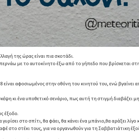
αλλαγή της ώρας είναι πια σκοτάδι.
 περνάω με το αυτοκίνητο έξω από το γήπεδο που βρίσκεται στη
8 είναι αφοσιωμένος στην οθόνη του κινητού του, ενώ βγαίνει α
κέψη κι ένα υποθετικό σενάριο, πως αυτή τη στιγμή διαβάζει 
υς έξοδο.
 γυρίσει στο σπίτι, θα φάει, θα κάνει ένα μπάνιο,θα αράξει λίγο 
καφέ στο στέκι τους, για να οργανωθούν για τη Σαββατιάτικη έξο