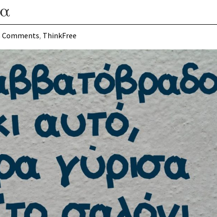
δα
n
Comments
,
ThinkFree