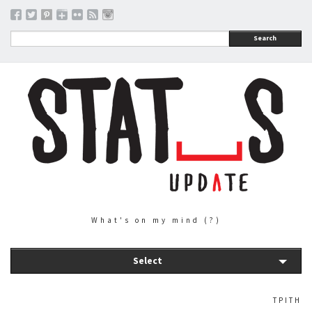
Search
What's on my mind (?)
Select
ΤΡΊΤΗ