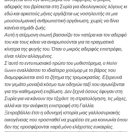
αδερφός του βρίσκεται στη Συρία για ιδεολογικούς λόγους κι
εδώ και αρκετούς μήνες εργάζεται ως νοσηλευτής σε μια
μουσουλμανική ανθρωπιστική οργάνωση, χωρίς να δίνει
κανένα σημάδι ζωής.
Αυτή η ατέρμονη σιωπή βασανίζει τον πατέρα και τον αδερφό
του και τους κάνει να αναρωτιούνται για τα πραγματικά
κίνητρα της φυγής του. Όταν ο μικρός αδερφός επιστρέφει,
είναι πλέον αλλαγμένος.
Σ’αυτό το εντυπωσιακό πρώτο του μυθιστόρημα, ο Mahir
Guven εναλλάσσει το ιδιαίτερο χιούμορ με το βάρος που
διαμορφώνεται από το ζήτημα της τρομοκρατίας. Εξερευνά
τον γεμάτο μοναξιά κόσμο των οδηγών ταξί που αγωνίζονται
για την καθημερινή επιβίωση. Δεν ξεχνά όσους έφυγαν στη
Συρία για να κάνουν την τζιχάντ: τη στρατολόγηση, τις μάχες,
αλλά και την ανέφικτη επιστροφή στη Γαλλία.
Ξεπροβάλλει έτσι η οδυνηρή ιστορία μιας γαλλοσυριακής
οικογένειας που προσπαθεί να χωρέσει σε μια κοινωνία όπου
δεν της προσφέρονται παρά μόνο ελάχιστες ευκαιρίες.