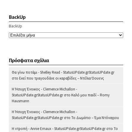
BackUp
BackUp
Πρόσφατα σχόλια
Θα γίνω ποτάμι - Shelley Read - StatusUPdate.grStatusUPdate.gr
στο
Εκεί που τραγουδάνε οι καραβίδες – Ντέλια Όουενς
Η Ήσυχη Ένοικος - Clemence Michallon -
StatusUPdate.grStatusUPdate.gr
στο
Καλό μου παιδί – Romy
Hausmann
Η Ήσυχη Ένοικος - Clemence Michallon -
StatusUPdate.grStatusUPdate.gr
στο
Το Δωμάτιο – Έμα Ντόναχιου
Η ντροπή - Annie Ernaux - StatusUPdate.grStatusUPdate.gr
στο
Το