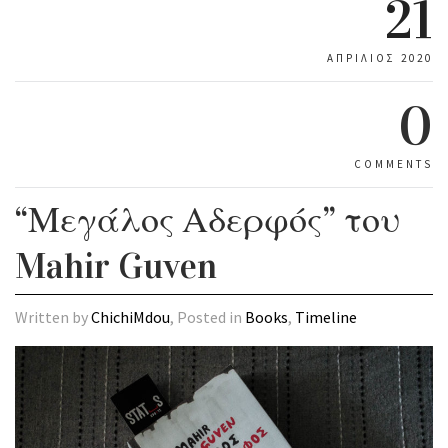
21
ΑΠΡΊΛΙΟΣ 2020
0
COMMENTS
“Μεγάλος Αδερφός” του
Mahir Guven
Written by
ChichiMdou
, Posted in
Books
,
Timeline