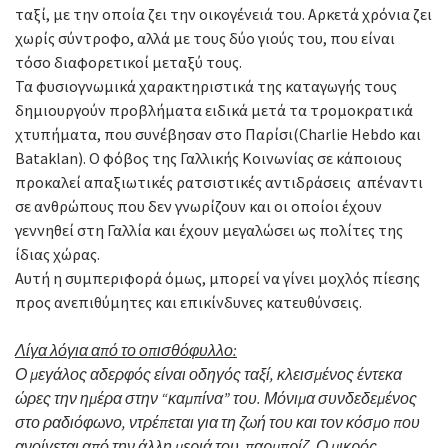
ταξί, με την οποία ζει την οικογένειά του. Αρκετά χρόνια ζει
χωρίς σύντροφο, αλλά με τους δύο γιούς του, που είναι
τόσο διαφορετικοί μεταξύ τους.
Τα φυσιογνωμικά χαρακτηριστικά της καταγωγής τους
δημιουργούν προβλήματα ειδικά μετά τα τρομοκρατικά
χτυπήματα, που συνέβησαν στο Παρίσι(Charlie Hebdo και
Bataklan). Ο φόβος της Γαλλικής Κοινωνίας σε κάποιους
προκαλεί απαξιωτικές ρατσιστικές αντιδράσεις απέναντι
σε ανθρώπους που δεν γνωρίζουν και οι οποίοι έχουν
γεννηθεί στη Γαλλία και έχουν μεγαλώσει ως πολίτες της
ίδιας χώρας.
Αυτή η συμπεριφορά όμως, μπορεί να γίνει μοχλός πίεσης
προς ανεπιθύμητες και επικίνδυνες κατευθύνσεις.
Λίγα λόγια από το οπισθόφυλλο:
Ο μεγάλος αδερφός είναι οδηγός ταξί, κλεισμένος έντεκα
ώρες την ημέρα στην “καμπίνα” του. Μόνιμα συνδεδεμένος
στο ραδιόφωνο, ντρέπεται για τη ζωή του και τον κόσμο που
ανοίγεται από την άλλη μεριά του παρμπρίζ. Ο μικρός