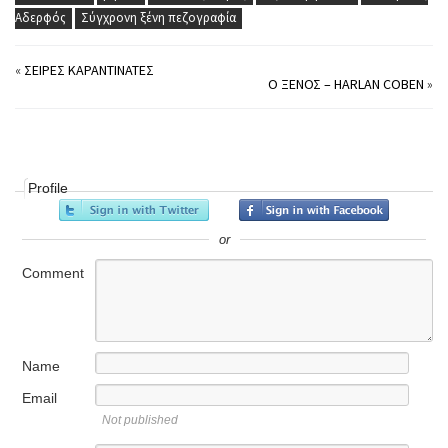
Αδερφός
Σύγχρονη ξένη πεζογραφία
«
ΣΕΙΡΈΣ ΚΑΡΑΝΤΙΝΆΤΕΣ
Ο ΞΈΝΟΣ – HARLAN COBEN
»
Profile
or
Comment
Name
Email
Not published