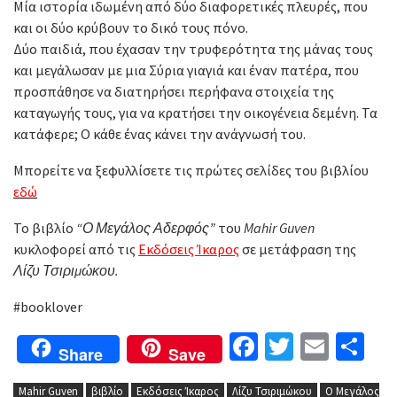
Μία ιστορία ιδωμένη από δύο διαφορετικές πλευρές, που
και οι δύο κρύβουν το δικό τους πόνο.
Δύο παιδιά, που έχασαν την τρυφερότητα της μάνας τους
και μεγάλωσαν με μια Σύρια γιαγιά και έναν πατέρα, που
προσπάθησε να διατηρήσει περήφανα στοιχεία της
καταγωγής τους, για να κρατήσει την οικογένεια δεμένη. Τα
κατάφερε; Ο κάθε ένας κάνει την ανάγνωσή του.
Μπορείτε να ξεφυλλίσετε τις πρώτες σελίδες του βιβλίου
εδώ
To βιβλίο
“Ο Μεγάλος Αδερφός”
του
Mahir Guven
κυκλοφορεί από τις
Εκδόσεις Ίκαρος
σε μετάφραση της
Λίζυ Τσιριμώκου.
#booklover
Facebook
Twitter
Email
Μο
Share
Save
Mahir Guven
βιβλίο
Εκδόσεις Ίκαρος
Λίζυ Τσιριμώκου
Ο Μεγάλος