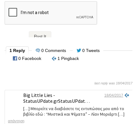
1 Reply
0 Comments
0 Tweets
0 Facebook
1 Pingback
last reply was 18/04/2017
Big Little Lies -
18/04/2017
StatusUPdate.grStatusUPdate.gr
[…] Μπορείτε να διαβάσετε τις εντυπώσεις μου από το
βιβλίo εδώ : “Μυστικά και Ψέματα” – Λίαν Μοριάρτι […]
απάντηση