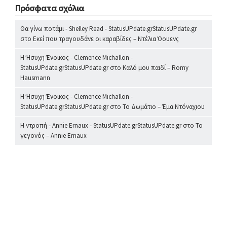
Πρόσφατα σχόλια
Θα γίνω ποτάμι - Shelley Read - StatusUPdate.grStatusUPdate.gr
στο
Εκεί που τραγουδάνε οι καραβίδες – Ντέλια Όουενς
Η Ήσυχη Ένοικος - Clemence Michallon -
StatusUPdate.grStatusUPdate.gr
στο
Καλό μου παιδί – Romy
Hausmann
Η Ήσυχη Ένοικος - Clemence Michallon -
StatusUPdate.grStatusUPdate.gr
στο
Το Δωμάτιο – Έμα Ντόναχιου
Η ντροπή - Annie Ernaux - StatusUPdate.grStatusUPdate.gr
στο
Το
γεγονός – Annie Ernaux