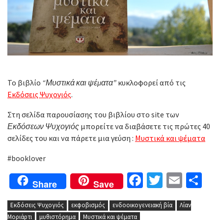
Το βιβλίο
“Μυστικά και ψέματα”
κυκλοφορεί από τις
Εκδόσεις Ψυχογιός
.
Στη σελίδα παρουσίασης του βιβλίου στο site των
Εκδόσεων Ψυχογιός
μπορείτε να διαβάσετε τις πρώτες 40
σελίδες του και να πάρετε μια γεύση :
Μυστικά και ψέματα
#booklover
Facebook
Twitter
Email
Μο
Share
Save
Εκδόσεις Ψυχογιός
εκφοβισμός
ενδοοικογενειακή βία
Λίαν
Μοριάρτι
μυθιστόρημα
Μυστικά και ψέματα