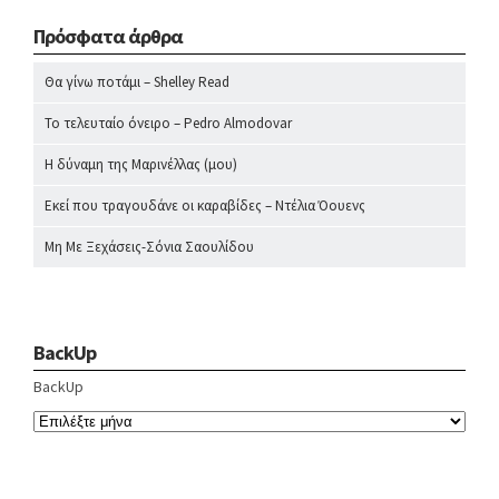
Πρόσφατα άρθρα
Θα γίνω ποτάμι – Shelley Read
Το τελευταίο όνειρο – Pedro Almodovar
Η δύναμη της Μαρινέλλας (μου)
Εκεί που τραγουδάνε οι καραβίδες – Ντέλια Όουενς
Μη Με Ξεχάσεις-Σόνια Σαουλίδου
BackUp
BackUp