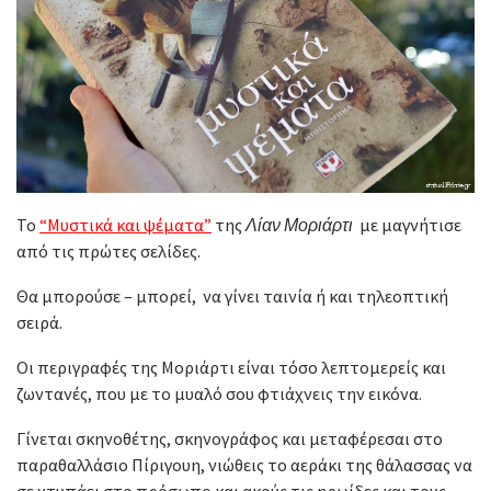
Το
“Μυστικά και ψέματα”
της
Λίαν Μοριάρτι
με μαγνήτισε
από τις πρώτες σελίδες.
Θα μπορούσε – μπορεί, να γίνει ταινία ή και τηλεοπτική
σειρά.
Οι περιγραφές της Μοριάρτι είναι τόσο λεπτομερείς και
ζωντανές, που με το μυαλό σου φτιάχνεις την εικόνα.
Γίνεται σκηνοθέτης, σκηνογράφος και μεταφέρεσαι στο
παραθαλλάσιο Πίριγουη, νιώθεις το αεράκι της θάλασσας να
σε χτυπάει στο πρόσωπο και ακούς τις ηρωίδες και τους