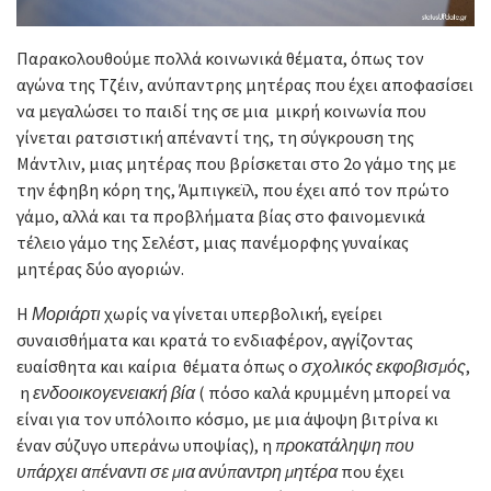
Παρακολουθούμε πολλά κοινωνικά θέματα, όπως τον
αγώνα της Τζέιν, ανύπαντρης μητέρας που έχει αποφασίσει
να μεγαλώσει το παιδί της σε μια μικρή κοινωνία που
γίνεται ρατσιστική απέναντί της, τη σύγκρουση της
Μάντλιν, μιας μητέρας που βρίσκεται στο 2ο γάμο της με
την έφηβη κόρη της, Άμπιγκεϊλ, που έχει από τον πρώτο
γάμο, αλλά και τα προβλήματα βίας στο φαινομενικά
τέλειο γάμο της Σελέστ, μιας πανέμορφης γυναίκας
μητέρας δύο αγοριών.
Η
Μοριάρτι
χωρίς να γίνεται υπερβολική, εγείρει
συναισθήματα και κρατά το ενδιαφέρον, αγγίζοντας
ευαίσθητα και καίρια θέματα όπως ο
σχολικός εκφοβισμός
,
η
ενδοοικογενειακή βία
( πόσο καλά κρυμμένη μπορεί να
είναι για τον υπόλοιπο κόσμο, με μια άψοψη βιτρίνα κι
έναν σύζυγο υπεράνω υποψίας), η
προκατάληψη που
υπάρχει απέναντι σε μια ανύπαντρη μητέρα
που έχει