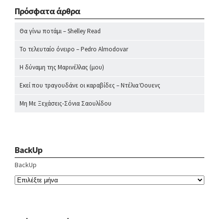
Πρόσφατα άρθρα
Θα γίνω ποτάμι – Shelley Read
Το τελευταίο όνειρο – Pedro Almodovar
Η δύναμη της Μαρινέλλας (μου)
Εκεί που τραγουδάνε οι καραβίδες – Ντέλια Όουενς
Μη Με Ξεχάσεις-Σόνια Σαουλίδου
BackUp
BackUp