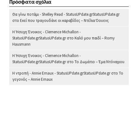
Πρόσφατα σχόλια
Θα γίνω ποτάμι - Shelley Read - StatusUPdate.grStatusUPdate.gr
στο
Εκεί που τραγουδάνε οι καραβίδες – Ντέλια Όουενς
Η Ήσυχη Ένοικος - Clemence Michallon -
StatusUPdate.grStatusUPdate.gr
στο
Καλό μου παιδί – Romy
Hausmann
Η Ήσυχη Ένοικος - Clemence Michallon -
StatusUPdate.grStatusUPdate.gr
στο
Το Δωμάτιο – Έμα Ντόναχιου
Η ντροπή - Annie Ernaux - StatusUPdate.grStatusUPdate.gr
στο
Το
γεγονός – Annie Ernaux