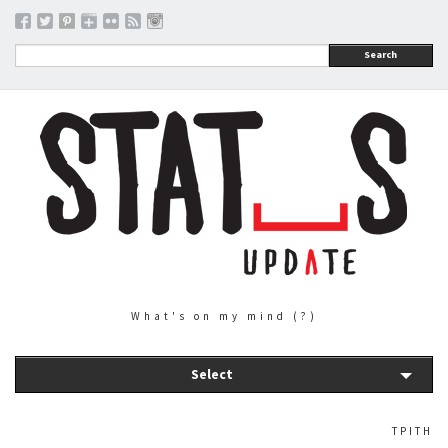
Search
What's on my mind (?)
Select
ΤΡΊΤΗ