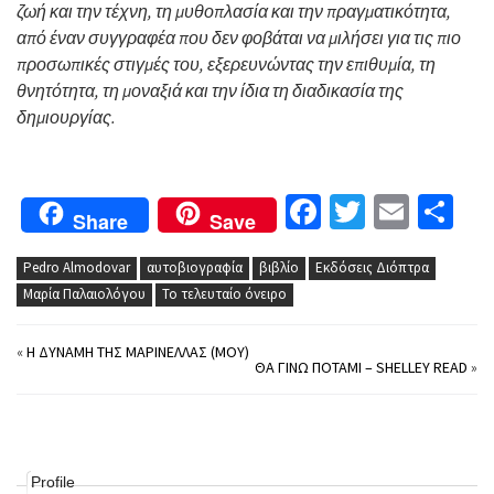
ζωή και την τέχνη, τη μυθοπλασία και την πραγματικότητα,
από έναν συγγραφέα που δεν φοβάται να μιλήσει για τις πιο
προσωπικές στιγμές του, εξερευνώντας την επιθυμία, τη
θνητότητα, τη μοναξιά και την ίδια τη διαδικασία της
δημιουργίας.
Facebook
Twitter
Email
Μο
Share
Save
Pedro Almodovar
αυτοβιογραφία
βιβλίο
Εκδόσεις Διόπτρα
Μαρία Παλαιολόγου
Το τελευταίο όνειρο
«
Η ΔΎΝΑΜΗ ΤΗΣ ΜΑΡΙΝΈΛΛΑΣ (ΜΟΥ)
ΘΑ ΓΊΝΩ ΠΟΤΆΜΙ – SHELLEY READ
»
Profile