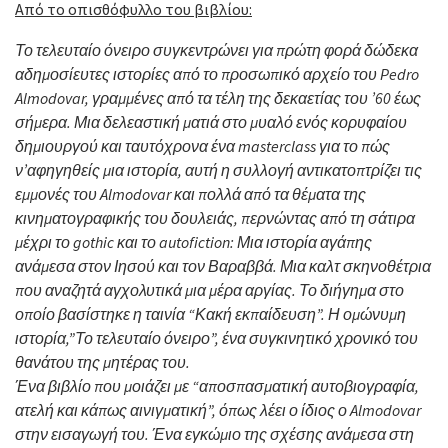
Από το οπισθόφυλλο του βιβλίου:
Το τελευταίο όνειρο συγκεντρώνει για πρώτη φορά δώδεκα
αδημοσίευτες ιστορίες από το προσωπικό αρχείο του Pedro
Almodovar, γραμμένες από τα τέλη της δεκαετίας του ’60 έως
σήμερα. Μια δελεαστική ματιά στο μυαλό ενός κορυφαίου
δημιουργού και ταυτόχρονα ένα masterclass για το πώς
ν’αφηγηθείς μια ιστορία, αυτή η συλλογή αντικατοπτρίζει τις
εμμονές του Almodovar και πολλά από τα θέματα της
κινηματογραφικής του δουλειάς, περνώντας από τη σάτιρα
μέχρι το gothic και το autofiction: Μια ιστορία αγάπης
ανάμεσα στον Ιησού και τον Βαραββά. Μια καλτ σκηνοθέτρια
που αναζητά αγχολυτικά μια μέρα αργίας. Το διήγημα στο
οποίο βασίστηκε η ταινία “Κακή εκπαίδευση”. Η ομώνυμη
ιστορία,”Το τελευταίο όνειρο”, ένα συγκινητικό χρονικό του
θανάτου της μητέρας του.
Ένα βιβλίο που μοιάζει με “αποσπασματική αυτοβιογραφία,
ατελή και κάπως αινιγματική”, όπως λέει ο ίδιος ο Almodovar
στην εισαγωγή του. Ένα εγκώμιο της σχέσης ανάμεσα στη